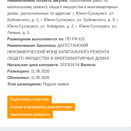
Наименование объекта закупки:
Выполнение работ по
капитальному ремонту общего имущества в многоквартирных
домах, расположенных по адресам: г. Южно-
Сух
окумск, ул.
Буйнакского, д. 1; г. Южно-
Сух
окумск, ул. Буйнакского, д. 6; г.
Южно-
Сух
окумск, ул. Комарова, д. 2; г. Южно-
Сух
окумск, ул.
Ленина, д. 5.
Размещение выполняется по:
ПП РФ 615
Наименование Заказчика:
ДАГЕСТАНСКИЙ
НЕКОММЕРЧЕСКИЙ ФОНД КАПИТАЛЬНОГО РЕМОНТА
ОБЩЕГО ИМУЩЕСТВА В МНОГОКВАРТИРНЫХ ДОМАХ
Начальная цена контракта:
3337624.54
Валюта:
Размещено:
11.06.2026
Обновлено:
11.06.2026
Этап размещения:
Подача заявок
Подготовка к участию
Анализ и разработка документации
Заключение контракта