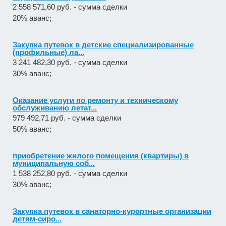
2 558 571,60 руб. - сумма сделки
20% аванс;
Закупка путевок в детские специализированные
(профильные) ла...
3 241 482,30 руб. - сумма сделки
30% аванс;
Оказание услуги по ремонту и техническому
обслуживанию летат...
979 492,71 руб. - сумма сделки
50% аванс;
приобретение жилого помещения (квартиры) в
муниципальную соб...
1 538 252,80 руб. - сумма сделки
30% аванс;
Закупка путевок в санаторно-курортные организации
детям-сиро...