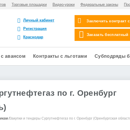
тов
Торговые площадки
Видео-уроки
Федеральные законы
По
Личный кабинет
Заключить контракт 
Регистрация
Заказать бесплатный
Краснодар
 с авансом
Контракты с льготами
Субподряды б
ргутнефтегаз по г. Оренбург
ь)
чикам
Закупки и тендеры Сургутнефтегаз по г. Оренбург (Оренбургская област