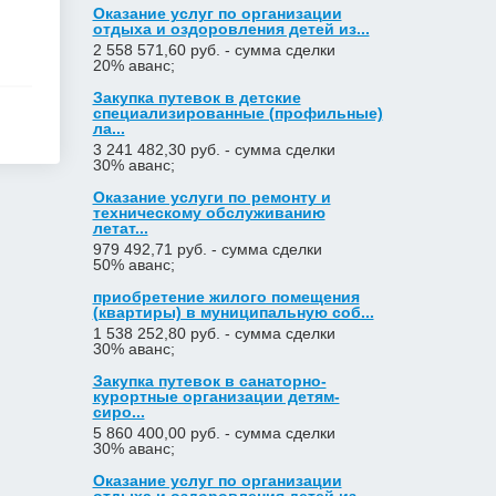
Оказание услуг по организации
отдыха и оздоровления детей из...
2 558 571,60 руб. - сумма сделки
20% аванс;
Закупка путевок в детские
специализированные (профильные)
ла...
3 241 482,30 руб. - сумма сделки
30% аванс;
Оказание услуги по ремонту и
техническому обслуживанию
летат...
979 492,71 руб. - сумма сделки
50% аванс;
приобретение жилого помещения
(квартиры) в муниципальную соб...
1 538 252,80 руб. - сумма сделки
30% аванс;
Закупка путевок в санаторно-
курортные организации детям-
сиро...
5 860 400,00 руб. - сумма сделки
30% аванс;
Оказание услуг по организации