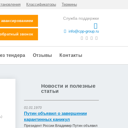
становления
Классификаторы
Термины
Служба поддержки
с авансированием
info@cpp-group.ru
 обратный звонок
ез тендера
Отзывы
Контакты
Новости и полезные
статьи
01.01.1970
Путин объявил о завершении
ь)
карантинных каникул
Президент России Владимир Путин объявил