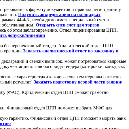
 требования к формату документов и правила регистрации у
удаленно.
Получить аккредитацию на площадках
в рамках 44-ФЗ , необходимо иметь специальный счет в
м обслуживанием!
Открыть спец счет для торгов
тесь об этом заблаговременно. Отдел лицензирования ЦПП,
ть допуски/лицензии
я на бесперспективный тендер. Аналитический отдел ЦПП
онкуренции.
Заказать аналитический отчет по заказчику и
, деклараций и свежих выписок, может потребоваться кадровые
документации для любого вида тендера (котировки, конкурсы,
твенные характеристики каждого товара/материалы согласно
льный результат!
Заказать подготовку первой части заявки/
лужбу (ФАС). Юридический отдел ЦПП сможет грамотно
заявки. Финансовый отдел ЦПП поможет выбрать МФО для
овскую гарантию. Финансовый отдел ЦПП поможет выбрать банк
антию
смотрен, воспользуйтесь услугой кредитования под контракт.