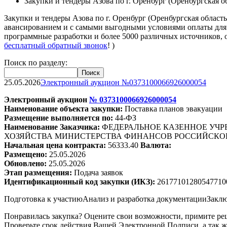
Закупки и тендеры Азова по г. Оренбург (Оренбургская о
Закупки и тендеры Азова по г. Оренбург (Оренбургская облас
авансированием и с самыми выгодными условиями оплаты для м
программные разработки и более 5000 различных источников, 
бесплатный обратный звонок
! )
Поиск по разделу:
25.05.2026
Электронный аукцион №0373100066926000054
Электронный аукцион
№
0373100066926000054
Наименование объекта закупки:
Поставка планов эвакуации
Размещение выполняется по:
44-ФЗ
Наименование Заказчика:
ФЕДЕРАЛЬНОЕ КАЗЕННОЕ УЧ
ХОЗЯЙСТВА МИНИСТЕРСТВА ФИНАНСОВ РОССИЙСКО
Начальная цена контракта:
56333.40
Валюта:
Размещено:
25.05.2026
Обновлено:
25.05.2026
Этап размещения:
Подача заявок
Идентификационный код закупки (ИКЗ):
26177101280547710
Подготовка к участию
Анализ и разработка документации
Заклю
Понравилась закупка? Оцените свои возможности, примите реш
Проверьте срок действия Вашей Электронной Подписи, а так ж