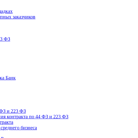
щадках
пных заказчиков
23 ФЗ
ка Банк
 ФЗ и 223 ФЗ
ия контракта по 44 ФЗ и 223 ФЗ
тракта
среднего бизнеса