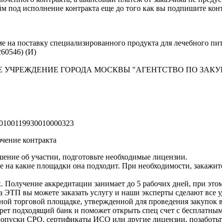
 под исполнение контракта еще до того как вы подпишите кон
е на поставку специализированного продукта для лечебного пи
60546) (И)
 УЧРЕЖДЕНИЕ ГОРОДА МОСКВЫ "АГЕНТСТВО ПО ЗАКУ
0100119930010000323
чение контракта
ение об участии, подготовьте необходимые лицензии.
е на какие площадки она подходит. При необходимости, закажи
Получение аккредитации занимает до 5 рабочих дней, при этом
 ЭТП вы можете заказать услугу и наши эксперты сделают все 
онной торговой площадке, утвержденной для проведения закупок 
ет подходящий банк и поможет открыть спец счет с бесплатны
ь допуски СРО, сертификаты ИСО или другие лицензии, позаботь