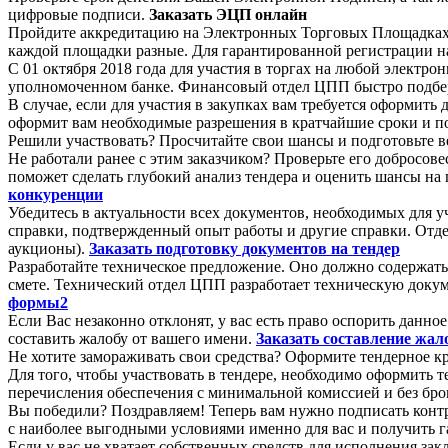
цифровые подписи.
Заказать ЭЦП онлайн
Пройдите аккредитацию на Электронных Торговых Площадках. 
каждой площадки разные. Для гарантированной регистрации на
С 01 октября 2018 года для участия в торгах на любой электр
уполномоченном банке. Финансовый отдел ЦПП быстро подбер
В случае, если для участия в закупках вам требуется оформит
оформит вам необходимые разрешения в кратчайшие сроки и п
Решили участвовать? Просчитайте свои шансы и подготовьте в
Не работали ранее с этим заказчиком? Проверьте его добросов
поможет сделать глубокий анализ тендера и оценить шансы на 
конкуренции
Убедитесь в актуальности всех документов, необходимых для 
справки, подтвержденный опыт работы и другие справки. Отд
аукционы).
Заказать подготовку документов на тендер
Разработайте техническое предложение. Оно должно содержать
смете. Технический отдел ЦПП разработает техническую докум
формы2
Если Вас незаконно отклонят, у вас есть право оспорить да
составить жалобу от вашего имени.
Заказать составление жа
Не хотите замораживать свои средства? Оформите тендерное к
Для того, чтобы участвовать в тендере, необходимо оформит
перечисления обеспечения с минимальной комиссией и без бро
Вы победили? Поздравляем! Теперь вам нужно подписать конт
с наиболее выгодными условиями именно для вас и получить 
Если у вас не хватает собственных средств для исполнения зак