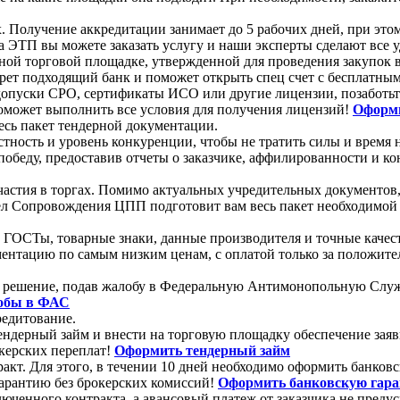
Получение аккредитации занимает до 5 рабочих дней, при этом
 ЭТП вы можете заказать услугу и наши эксперты сделают все 
онной торговой площадке, утвержденной для проведения закупок 
ет подходящий банк и поможет открыть спец счет с бесплатны
ь допуски СРО, сертификаты ИСО или другие лицензии, позаботь
оможет выполнить все условия для получения лицензий!
Оформи
есь пакет тендерной документации.
естность и уровень конкуренции, чтобы не тратить силы и врем
победу, предоставив отчеты о заказчике, аффилированности и к
участия в торгах. Помимо актуальных учредительных документов
ел Сопровождения ЦПП подготовит вам весь пакет необходимой 
 ГОСТы, товарные знаки, данные производителя и точные качес
ентацию по самым низким ценам, с оплатой только за положите
нное решение, подав жалобу в Федеральную Антимонопольную С
лобы в ФАС
редитование.
ь тендерный займ и внести на торговую площадку обеспечение 
керских переплат!
Оформить тендерный займ
ракт. Для этого, в течении 10 дней необходимо оформить банк
гарантию без брокерских комиссий!
Оформить банковскую гар
люченного контракта, а авансовый платеж от заказчика не преду