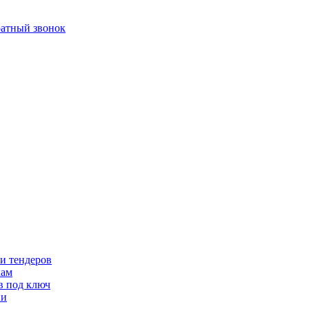
ратный звонок
и тендеров
кам
в под ключ
ии