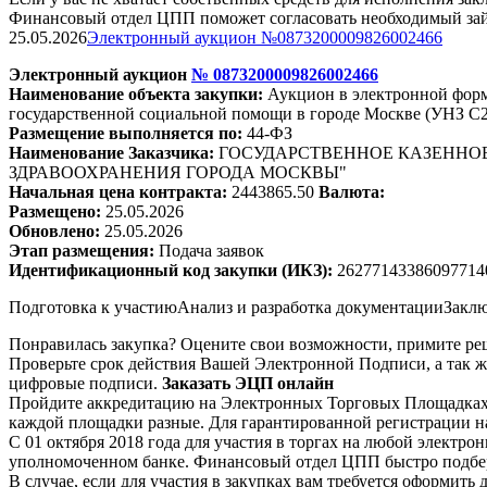
Финансовый отдел ЦПП поможет согласовать необходимый займ
25.05.2026
Электронный аукцион №0873200009826002466
Электронный аукцион
№
0873200009826002466
Наименование объекта закупки:
Аукцион в электронной форм
государственной социальной помощи в городе Москве (УНЗ С2
Размещение выполняется по:
44-ФЗ
Наименование Заказчика:
ГОСУДАРСТВЕННОЕ КАЗЕННОЕ
ЗДРАВООХРАНЕНИЯ ГОРОДА МОСКВЫ"
Начальная цена контракта:
2443865.50
Валюта:
Размещено:
25.05.2026
Обновлено:
25.05.2026
Этап размещения:
Подача заявок
Идентификационный код закупки (ИКЗ):
26277143386097714
Подготовка к участию
Анализ и разработка документации
Заклю
Понравилась закупка? Оцените свои возможности, примите реш
Проверьте срок действия Вашей Электронной Подписи, а так ж
цифровые подписи.
Заказать ЭЦП онлайн
Пройдите аккредитацию на Электронных Торговых Площадках. 
каждой площадки разные. Для гарантированной регистрации на
С 01 октября 2018 года для участия в торгах на любой электр
уполномоченном банке. Финансовый отдел ЦПП быстро подбер
В случае, если для участия в закупках вам требуется оформит