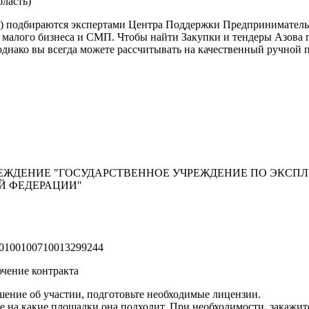
бласть)
ть) подбираются экспертами Центра Поддержки Предприниматель
алого бизнеса и СМП. Чтобы найти Закупки и тендеры Азова по
однако вы всегда можете рассчитывать на качественный ручной 
РЕЖДЕНИЕ "ГОСУДАРСТВЕННОЕ УЧРЕЖДЕНИЕ ПО ЭКСП
Й ФЕДЕРАЦИИ"
0100100710013299244
чение контракта
ение об участии, подготовьте необходимые лицензии.
е на какие площадки она подходит. При необходимости, закажи