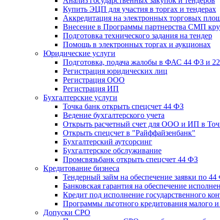
Анализ государственных закупок и тендеров
Купить ЭЦП для участия в торгах и тендерах
Аккредитация на электронных торговых пло
Внесение в Программы партнерства СМП кру
Подготовка технического задания на тендер
Помощь в электронных торгах и аукционах
Юридические услуги
Подготовка, подача жалобы в ФАС 44 ФЗ и 2
Регистрация юридических лиц
Регистрация ООО
Регистрация ИП
Бухгалтерские услуги
Точка банк открыть спецсчет 44 ФЗ
Ведение бухгалтерского учета
Открыть расчетный счет для ООО и ИП в Точ
Открыть спецсчет в "Райффайзенбанк"
Бухгалтерский аутсорсинг
Бухгалтерское обслуживание
Промсвязьбанк открыть спецсчет 44 ФЗ
Кредитование бизнеса
Тендерный займ на обеспечение заявки по 44
Банковская гарантия на обеспечение исполнен
Кредит под исполнение государственного кон
Программы льготного кредитования малого и 
Допуски СРО