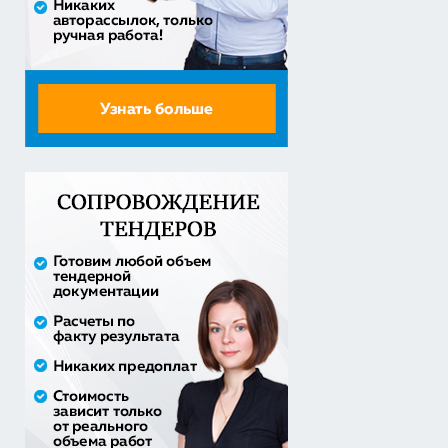
детям-сиро...
5 860 400,00 руб. - сумма сделки
30% аванс;
Оказание услуг по организации отдыха и
оздоровления детей из...
2 558 571,60 руб. - сумма сделки
20% аванс;
Закупка путевок в детские специализированные
(профильные) ла...
3 241 482,30 руб. - сумма сделки
30% аванс;
приобретение жилого помещения (квартиры) в
муниципальную соб...
1 538 252,80 руб. - сумма сделки
30% аванс;
Закупка путевок в санаторно-курортные организации