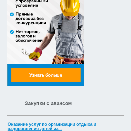
(профильные) ла...
3 241 482,30 руб. - сумма сделки
30% аванс;
приобретение жилого помещения (квартиры) в
муниципальную соб...
1 538 252,80 руб. - сумма сделки
30% аванс;
Закупка путевок в санаторно-курортные организации
детям-сиро...
5 860 400,00 руб. - сумма сделки
30% аванс;
Оказание услуг по организации отдыха и
оздоровления детей из...
Закупки с авансом
2 558 571,60 руб. - сумма сделки
20% аванс;
Закупка путевок в детские специализированные