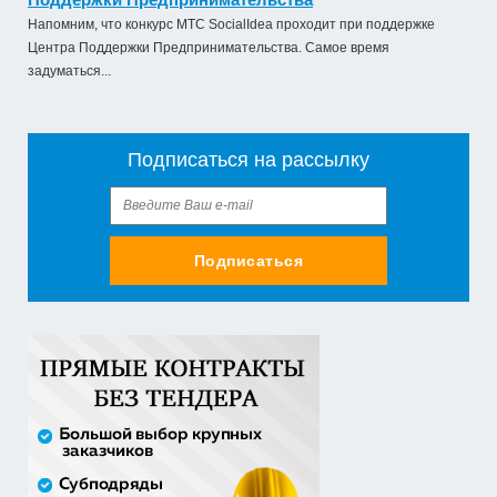
обслуживанию летат...
Напомним, что конкурс МТС SocialIdea проходит при поддержке
979 492,71 руб. - сумма сделки
Центра Поддержки Предпринимательства. Самое время
50% аванс;
задуматься...
приобретение жилого помещения (квартиры) в
муниципальную соб...
Подписаться на рассылку
1 538 252,80 руб. - сумма сделки
30% аванс;
Закупка путевок в санаторно-курортные организации
Подписаться
детям-сиро...
5 860 400,00 руб. - сумма сделки
30% аванс;
Оказание услуг по организации отдыха и
оздоровления детей из...
2 558 571,60 руб. - сумма сделки
20% аванс;
Закупка путевок в детские специализированные