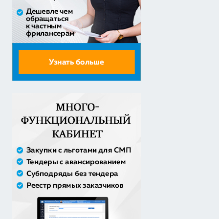
детям-сиро...
5 860 400,00 руб. - сумма сделки
30% аванс;
Оказание услуг по организации отдыха и
оздоровления детей из...
2 558 571,60 руб. - сумма сделки
20% аванс;
Закупка путевок в детские специализированные
(профильные) ла...
3 241 482,30 руб. - сумма сделки
30% аванс;
Оказание услуги по ремонту и техническому
обслуживанию летат...
979 492,71 руб. - сумма сделки
50% аванс;