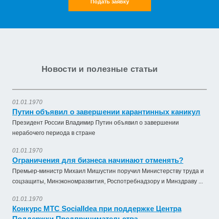
Подать заявку
Новости и полезные статьи
01.01.1970
Путин объявил о завершении карантинных каникул
Президент России Владимир Путин объявил о завершении
нерабочего периода в стране
01.01.1970
Ограничения для бизнеса начинают отменять?
Премьер-министр Михаил Мишустин поручил Министерству труда и
соцзащиты, Минэкономразвития, Роспотребнадзору и Минздраву ...
01.01.1970
Конкурс МТС SocialIdea при поддержке Центра
Оказание услуги по ремонту и техническому
Поддержки Предпринимательства