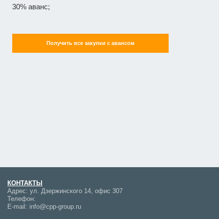
30% аванс;
Получить все закупки с авансом
КОНТАКТЫ
Адрес:
ул. Дзержинского 14, офис 307
Телефон:
E-mail:
info@cpp-group.ru