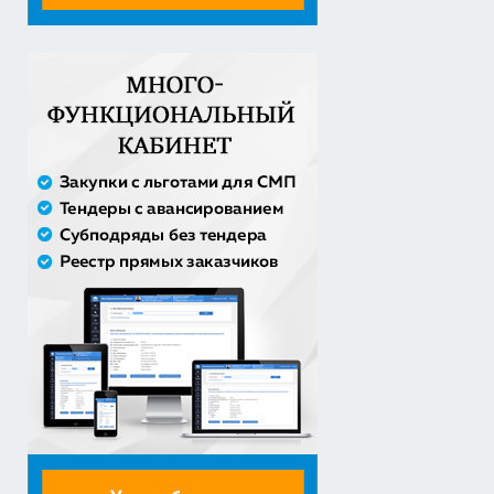
20% аванс;
Закупка путевок в детские специализированные
(профильные) ла...
3 241 482,30 руб. - сумма сделки
30% аванс;
Оказание услуги по ремонту и техническому
обслуживанию летат...
979 492,71 руб. - сумма сделки
50% аванс;