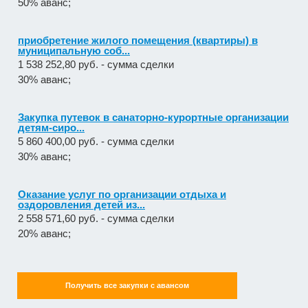
50% аванс;
приобретение жилого помещения (квартиры) в
муниципальную соб...
1 538 252,80 руб. - сумма сделки
30% аванс;
Закупка путевок в санаторно-курортные организации
детям-сиро...
5 860 400,00 руб. - сумма сделки
30% аванс;
Оказание услуг по организации отдыха и
оздоровления детей из...
2 558 571,60 руб. - сумма сделки
20% аванс;
Закупка путевок в детские специализированные
(профильные) ла...
Получить все закупки с авансом
3 241 482,30 руб. - сумма сделки