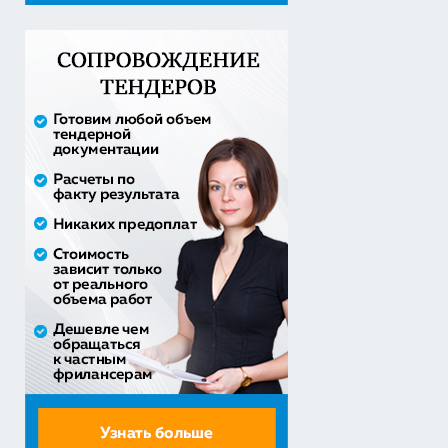
20% аванс;
Закупка путевок в детские специализированные
(профильные) ла...
3 241 482,30 руб. - сумма сделки
30% аванс;
приобретение жилого помещения (квартиры) в
муниципальную соб...
1 538 252,80 руб. - сумма сделки
30% аванс;
Закупка путевок в санаторно-курортные организации
детям-сиро...
5 860 400,00 руб. - сумма сделки
30% аванс;
Оказание услуг по организации отдыха и
оздоровления детей из...
2 558 571,60 руб. - сумма сделки