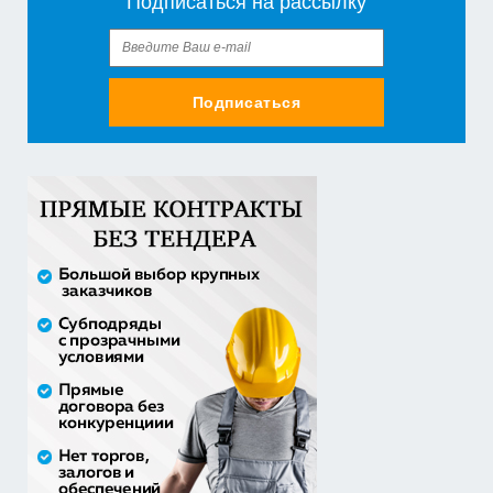
Подписаться на рассылку
30% аванс;
Закупка путевок в санаторно-курортные организации
детям-сиро...
5 860 400,00 руб. - сумма сделки
Подписаться
30% аванс;
Оказание услуг по организации отдыха и
оздоровления детей из...
2 558 571,60 руб. - сумма сделки
20% аванс;
Закупка путевок в детские специализированные
(профильные) ла...
3 241 482,30 руб. - сумма сделки
30% аванс;
приобретение жилого помещения (квартиры) в
муниципальную соб...
1 538 252,80 руб. - сумма сделки