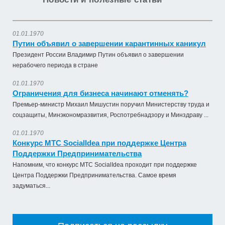
01.01.1970
Путин объявил о завершении карантинных каникул
Президент России Владимир Путин объявил о завершении
нерабочего периода в стране
01.01.1970
Ограничения для бизнеса начинают отменять?
Премьер-министр Михаил Мишустин поручил Министерству труда и
соцзащиты, Минэкономразвития, Роспотребнадзору и Минздраву ...
01.01.1970
Оказание услуги по ремонту и техническому
Конкурс МТС SocialIdea при поддержке Центра
обслуживанию летат...
Поддержки Предпринимательства
979 492,71 руб. - сумма сделки
Напомним, что конкурс МТС SocialIdea проходит при поддержке
50% аванс;
Центра Поддержки Предпринимательства. Самое время
задуматься...
приобретение жилого помещения (квартиры) в
муниципальную соб...
1 538 252,80 руб. - сумма сделки