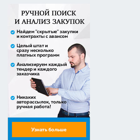
30% аванс;
Оказание услуги по ремонту и техническому
обслуживанию летат...
979 492,71 руб. - сумма сделки
50% аванс;
приобретение жилого помещения (квартиры) в
муниципальную соб...
1 538 252,80 руб. - сумма сделки
30% аванс;
Закупка путевок в санаторно-курортные организации
детям-сиро...
5 860 400,00 руб. - сумма сделки
30% аванс;
Оказание услуг по организации отдыха и
оздоровления детей из...
2 558 571,60 руб. - сумма сделки