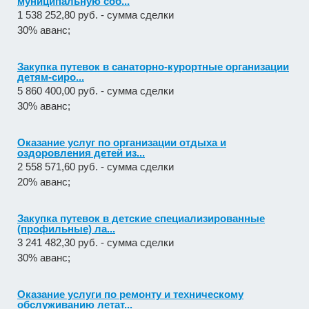
муниципальную соб...
1 538 252,80 руб. - сумма сделки
30% аванс;
Закупка путевок в санаторно-курортные организации
детям-сиро...
5 860 400,00 руб. - сумма сделки
30% аванс;
Оказание услуг по организации отдыха и
оздоровления детей из...
2 558 571,60 руб. - сумма сделки
20% аванс;
Закупка путевок в детские специализированные
(профильные) ла...
3 241 482,30 руб. - сумма сделки
30% аванс;
Оказание услуги по ремонту и техническому
обслуживанию летат...