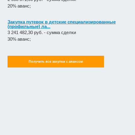
20% аванс;
Закупка путевок в детские специализированные
(профильные) ла...
3 241 482,30 руб. - сумма сделки
30% аванс;
Получить все закупки с авансом