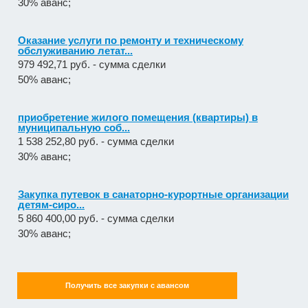
Оказание услуги по ремонту и техническому
обслуживанию летат...
979 492,71 руб. - сумма сделки
50% аванс;
приобретение жилого помещения (квартиры) в
муниципальную соб...
1 538 252,80 руб. - сумма сделки
30% аванс;
Закупка путевок в санаторно-курортные организации
детям-сиро...
5 860 400,00 руб. - сумма сделки
30% аванс;
Оказание услуг по организации отдыха и
оздоровления детей из...
2 558 571,60 руб. - сумма сделки
20% аванс;
Получить все закупки с авансом