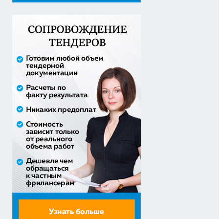
Оказание услуг по организации отдыха и
оздоровления детей из...
2 558 571,60 руб. - сумма сделки
20% аванс;
Закупка путевок в детские специализированные
(профильные) ла...
3 241 482,30 руб. - сумма сделки
30% аванс;
приобретение жилого помещения (квартиры) в
муниципальную соб...
1 538 252,80 руб. - сумма сделки
30% аванс;
Закупка путевок в санаторно-курортные организации
детям-сиро...
5 860 400,00 руб. - сумма сделки
30% аванс;