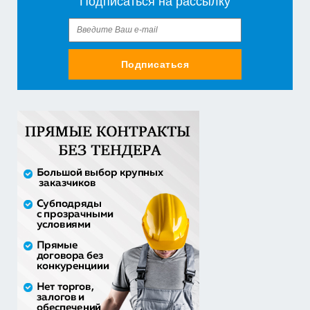
Подписаться на рассылку
приобретение жилого помещения (квартиры) в
муниципальную соб...
1 538 252,80 руб. - сумма сделки
30% аванс;
Подписаться
Закупка путевок в санаторно-курортные организации
детям-сиро...
5 860 400,00 руб. - сумма сделки
30% аванс;
Оказание услуг по организации отдыха и
оздоровления детей из...
2 558 571,60 руб. - сумма сделки
20% аванс;
Закупка путевок в детские специализированные
(профильные) ла...
3 241 482,30 руб. - сумма сделки
30% аванс;