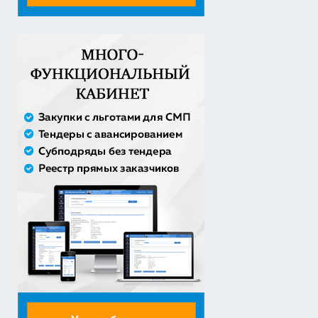
Оказание услуг по организации отдыха и
оздоровления детей из...
2 558 571,60 руб. - сумма сделки
20% аванс;
Закупка путевок в детские специализированные
(профильные) ла...
3 241 482,30 руб. - сумма сделки
30% аванс;
Оказание услуги по ремонту и техническому
обслуживанию летат...
979 492,71 руб. - сумма сделки
50% аванс;