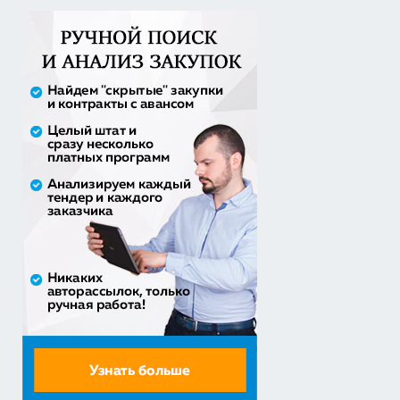
Закупка путевок в детские специализированные
(профильные) ла...
3 241 482,30 руб. - сумма сделки
30% аванс;
Оказание услуги по ремонту и техническому
обслуживанию летат...
979 492,71 руб. - сумма сделки
50% аванс;
приобретение жилого помещения (квартиры) в
муниципальную соб...
1 538 252,80 руб. - сумма сделки
30% аванс;
Закупка путевок в санаторно-курортные организации
детям-сиро...
5 860 400,00 руб. - сумма сделки
30% аванс;