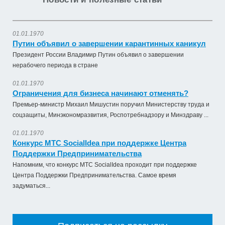
01.01.1970
Путин объявил о завершении карантинных каникул
Президент России Владимир Путин объявил о завершении
нерабочего периода в стране
01.01.1970
Ограничения для бизнеса начинают отменять?
Премьер-министр Михаил Мишустин поручил Министерству труда и
соцзащиты, Минэкономразвития, Роспотребнадзору и Минздраву ...
01.01.1970
Конкурс МТС SocialIdea при поддержке Центра
Поддержки Предпринимательства
Напомним, что конкурс МТС SocialIdea проходит при поддержке
Оказание услуги по ремонту и техническому
Центра Поддержки Предпринимательства. Самое время
обслуживанию летат...
задуматься...
979 492,71 руб. - сумма сделки
50% аванс;