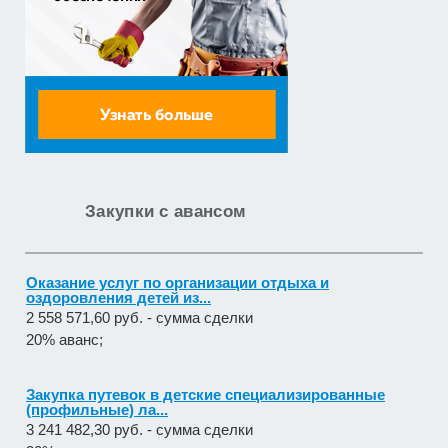
приобретение жилого помещения (квартиры) в
муниципальную соб...
1 538 252,80 руб. - сумма сделки
30% аванс;
Закупка путевок в санаторно-курортные организации
детям-сиро...
5 860 400,00 руб. - сумма сделки
30% аванс;
Закупки с авансом
Оказание услуг по организации отдыха и
оздоровления детей из...
2 558 571,60 руб. - сумма сделки
20% аванс;
Закупка путевок в детские специализированные
(профильные) ла...
3 241 482,30 руб. - сумма сделки
30% аванс;