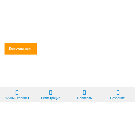
строительные работы и поставки,
привлекают соисполнителей и
субподрядчиков, чтобы выполнить
работы в срок!
Консультация
Личный кабинет
Регистрация
Написать
Позвонить
ЦЕНТР ПОДДЕРЖКИ
ПРЕДПРИНИМАТЕЛЬСТВА
лидирующий участник рынка