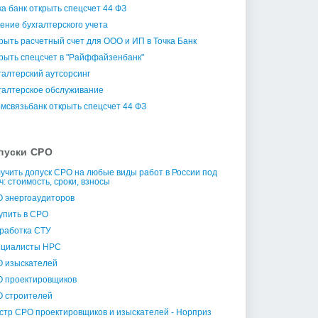
ка банк открыть спецсчет 44 ФЗ
ение бухгалтерского учета
рыть расчетный счет для ООО и ИП в Точка Банк
рыть спецсчет в "Райффайзенбанк"
галтерский аутсорсинг
галтерское обслуживание
мсвязьбанк открыть спецсчет 44 ФЗ
пуски СРО
учить допуск СРО на любые виды работ в России под
ч: стоимость, сроки, взносы
 энергоаудиторов
упить в СРО
работка СТУ
циалисты НРС
 изыскателей
 проектировщиков
 строителей
стр СРО проектировщиков и изыскателей - Норприз