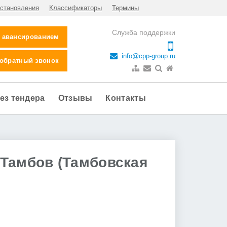
становления
Классификаторы
Термины
Служба поддержки
с авансированием
info@cpp-group.ru
 обратный звонок
ез тендера
Отзывы
Контакты
 Тамбов (Тамбовская