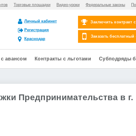
нтов
Торговые площадки
Видео-уроки
Федеральные законы
По
Личный кабинет
Заключить контракт 
Регистрация
Заказать бесплатный
Краснодар
 с авансом
Контракты с льготами
Субподряды б
жки Предпринимательства в г.