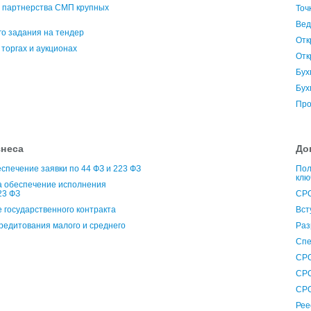
 партнерства СМП крупных
Точ
Вед
го задания на тендер
Отк
торгах и аукционах
Отк
Бух
Бух
Про
знеса
До
спечение заявки по 44 ФЗ и 223 ФЗ
Пол
клю
а обеспечение исполнения
23 ФЗ
СРО
 государственного контракта
Вст
редитования малого и среднего
Раз
Спе
СРО
СРО
СРО
Рее